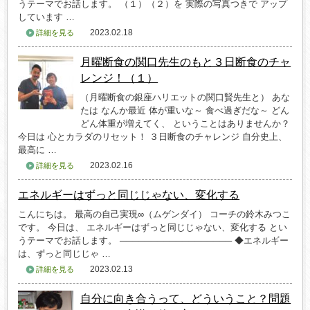
うテーマでお話します。 （１）（２）を 実際の写真つきで アップ
しています …
2023.02.18
詳細を見る
月曜断食の関口先生のもと３日断食のチャ
レンジ！（１）
（月曜断食の銀座ハリエットの関口賢先生と） あな
たは なんか最近 体が重いな～ 食べ過ぎだな～ どん
どん体重が増えてく、 ということはありませんか？
今日は 心とカラダのリセット！ ３日断食のチャレンジ 自分史上、
最高に …
2023.02.16
詳細を見る
エネルギーはずっと同じじゃない、変化する
こんにちは。 最高の自己実現∞（ムゲンダイ） コーチの鈴木みつこ
です。 今日は、 エネルギーはずっと同じじゃない、変化する とい
うテーマでお話します。 ────────────────── ◆エネルギー
は、ずっと同じじゃ …
2023.02.13
詳細を見る
自分に向き合うって、どういうこと？問題