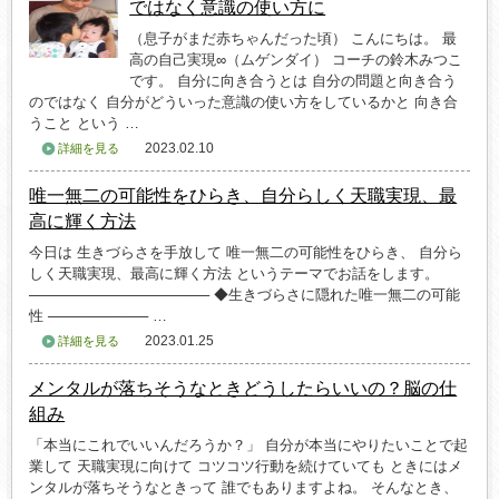
ではなく意識の使い方に
（息子がまだ赤ちゃんだった頃） こんにちは。 最
高の自己実現∞（ムゲンダイ） コーチの鈴木みつこ
です。 自分に向き合うとは 自分の問題と向き合う
のではなく 自分がどういった意識の使い方をしているかと 向き合
うこと という …
2023.02.10
詳細を見る
唯一無二の可能性をひらき、自分らしく天職実現、最
高に輝く方法
今日は 生きづらさを手放して 唯一無二の可能性をひらき、 自分ら
しく天職実現、最高に輝く方法 というテーマでお話をします。
────────────────── ◆生きづらさに隠れた唯一無二の可能
性 ────────── …
2023.01.25
詳細を見る
メンタルが落ちそうなときどうしたらいいの？脳の仕
組み
「本当にこれでいいんだろうか？」 自分が本当にやりたいことで起
業して 天職実現に向けて コツコツ行動を続けていても ときにはメ
ンタルが落ちそうなときって 誰でもありますよね。 そんなとき、