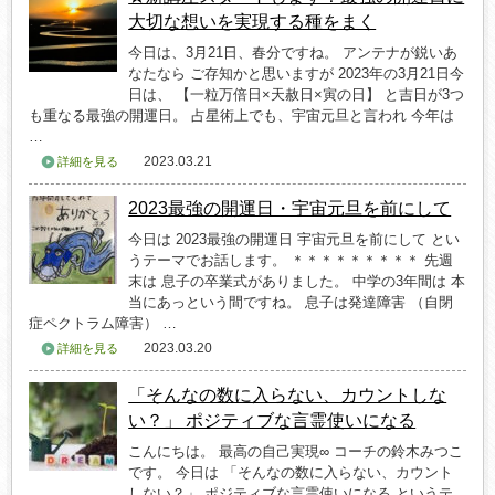
大切な想いを実現する種をまく
今日は、3月21日、春分ですね。 アンテナが鋭いあ
なたなら ご存知かと思いますが 2023年の3月21日今
日は、 【一粒万倍日×天赦日×寅の日】 と吉日が3つ
も重なる最強の開運日。 占星術上でも、宇宙元旦と言われ 今年は
…
2023.03.21
詳細を見る
2023最強の開運日・宇宙元旦を前にして
今日は 2023最強の開運日 宇宙元旦を前にして とい
うテーマでお話します。 ＊＊＊＊＊＊＊＊＊ 先週
末は 息子の卒業式がありました。 中学の3年間は 本
当にあっという間ですね。 息子は発達障害 （自閉
症ペクトラム障害） …
2023.03.20
詳細を見る
「そんなの数に入らない、カウントしな
い？」 ポジティブな言霊使いになる
こんにちは。 最高の自己実現∞ コーチの鈴木みつこ
です。 今日は 「そんなの数に入らない、カウント
しない？」 ポジティブな言霊使いになる というテ