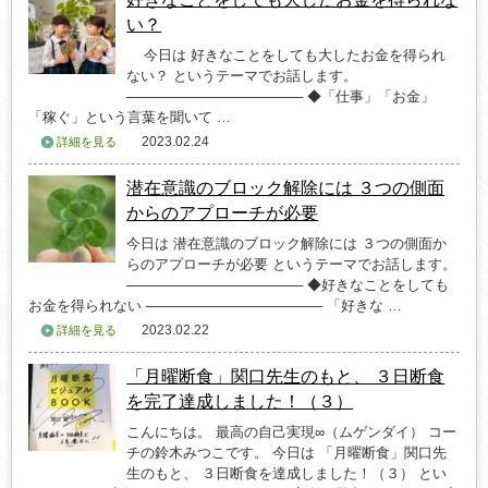
い？
今日は 好きなことをしても大したお金を得られ
ない？ というテーマでお話します。
────────────────── ◆「仕事」「お金」
「稼ぐ」という言葉を聞いて …
2023.02.24
詳細を見る
潜在意識のブロック解除には ３つの側面
からのアプローチが必要
今日は 潜在意識のブロック解除には ３つの側面か
らのアプローチが必要 というテーマでお話します。
────────────────── ◆好きなことをしても
お金を得られない ────────────────── 「好きな …
2023.02.22
詳細を見る
「月曜断食」関口先生のもと、 ３日断食
を完了達成しました！（３）
こんにちは。 最高の自己実現∞（ムゲンダイ） コー
チの鈴木みつこです。 今日は 「月曜断食」関口先
生のもと、 ３日断食を達成しました！（３） とい