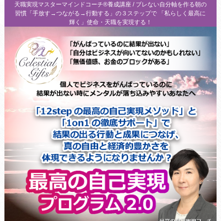
天職実現マスターマインドコーチ®養成講座 / ブレない自分軸を作る朝の
習慣「手放す→つながる→行動する」の３ステップで 「私らしく最高に
輝く」使命・天職を実現する！