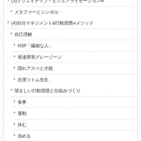
(3)クリエイティブ・ビジュアライゼーション∞
メタファーとシンボル
(4)自分マネジメント&行動習慣∞メソッド
自己理解
HSP「繊細な人」
発達障害グレーゾーン
隠れアスペと才能
吉濱ツトム先生
望ましい行動習慣と仕組みづくり
食事
運動
休む
清める