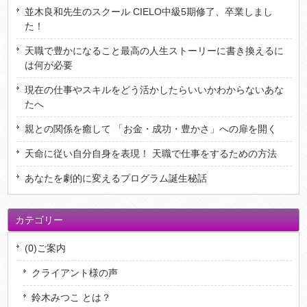
並木良和先生のスクール CIELO中級5期修了、卒業しまし
た！
天職で豊かになること最高の人生ストーリーに書き換えるに
は何が必要
現在の仕事やスキルをどう活かしたらいいかわからないあな
たへ
親との関係を癒して 「お金・成功・豊かさ」への扉を開く
天命に従い自分自身を表現！ 天職で仕事をするための方法
あなたを劇的に変えるプログラム誕生秘話
カテゴリー
(0)ご案内
クライアント様の声
鈴木みつこ とは？