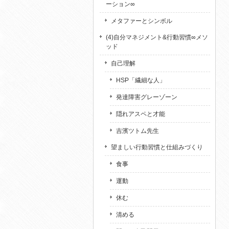
ーション∞
メタファーとシンボル
(4)自分マネジメント&行動習慣∞メソ
ッド
自己理解
HSP「繊細な人」
発達障害グレーゾーン
隠れアスペと才能
吉濱ツトム先生
望ましい行動習慣と仕組みづくり
食事
運動
休む
清める