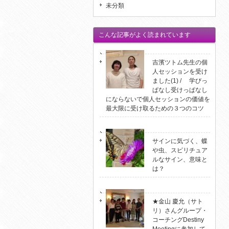
未分類
こんな記事がよく読まれています
吉濱ツトム先生の個
人セッションを受け
ました(1) / 学びっ
ぱなし受けっぱなし
にならないで個人セッションの価値を
最大限に受け取るための３つのコツ
サインに気づく、蝶
や虫、スピリチュア
ルなサイン、意味と
は？
★金山 慶允（サト
リ）さんグループ・
コーチングDestiny