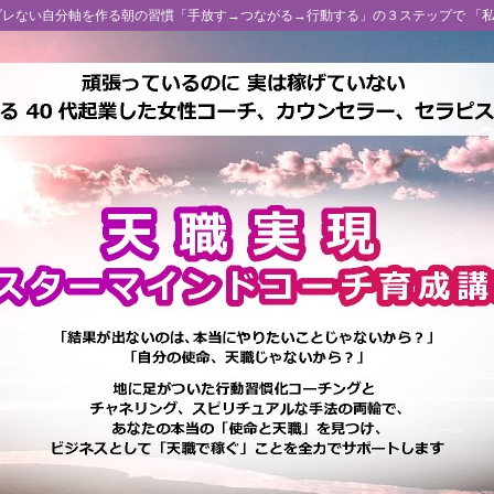
 ブレない自分軸を作る朝の習慣「手放す→つながる→行動する」の３ステップで 「