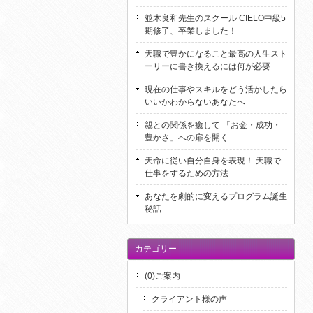
並木良和先生のスクール CIELO中級5
期修了、卒業しました！
天職で豊かになること最高の人生スト
ーリーに書き換えるには何が必要
現在の仕事やスキルをどう活かしたら
いいかわからないあなたへ
親との関係を癒して 「お金・成功・
豊かさ」への扉を開く
天命に従い自分自身を表現！ 天職で
仕事をするための方法
あなたを劇的に変えるプログラム誕生
秘話
カテゴリー
(0)ご案内
クライアント様の声