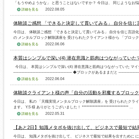
「もうやめようかな」 と思うことはないですか？ 今日は、 同じようなお悩み
2022.08.05
詳細を見る
体験談ご感想 「できると決定して貫いてみる」 自分を信じ
今日は、 体験談ご感想 「できると決定して貫いてみる」 自分を信じ言語化
の メンタルブロック解除講座を 受けられたクライアント様から 「ブロック
2022.06.06
詳細を見る
本質はシンプルで深い(4) 潜在意識と筋肉はつながってい
今日は、 本質はシンプルで深い(4) 潜在意識と筋肉はつながっていた マ
───────────────────── ◆ブロックがあるままだと ───────
2022.06.04
詳細を見る
体験談クライアント様の声「自分の活動を邪魔するブロック
今日は、 私の 「天職実現メンタルブロック解除講座」を 受けられたクライ
ます。 Y.S 様 ありがとうございました！ ****************************** …
2022.05.31
詳細を見る
【あと2日】知識メタボを抜け出して、ビジネスで最短で結
今日は、 知識メタボを抜け出して、 ビジネスで最短で結果を出すために 