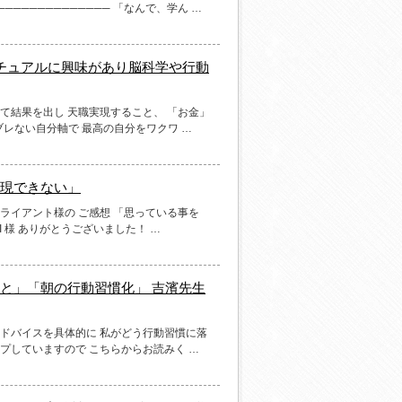
────────────── 「なんで、学ん …
チュアルに興味があり脳科学や行動
て結果を出し 天職実現すること、 「お金」
ブレない自分軸で 最高の自分をワクワ …
現できない」
ライアント様の ご感想 「思っている事を
 様 ありがとうございました！ …
こと」「朝の行動習慣化」 吉濱先生
アドバイスを具体的に 私がどう行動習慣に落
プしていますので こちらからお読みく …