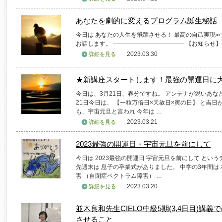
あなたを劇的に変えるプログラム誕生秘話
今日は あなたの人生を飛躍させる！ 最高の自己実現
お話します。 ———————————— 【お知らせ】 ★
2023.03.30
詳細を見る
★新講座スタートします！最強の開運日に
今日は、3月21日、春分ですね。 アンテナが鋭いあなた
21日今日は、 【一粒万倍日×天赦日×寅の日】 と吉日
も、宇宙元旦と言われ 今年は …
2023.03.21
詳細を見る
2023最強の開運日・宇宙元旦を前にして
今日は 2023最強の開運日 宇宙元旦を前にして とい
先週末は 息子の卒業式がありました。 中学の3年間は
害 （自閉症ペクトラム障害） …
2023.03.20
詳細を見る
並木良和先生CIELO中級5期(3,4日目)
させること