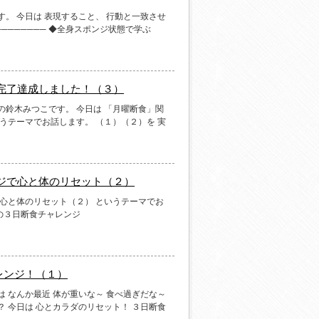
す。 今日は 表現すること、 行動と一致させ
──────── ◆全身スポンジ状態で学ぶ
完了達成しました！（３）
の鈴木みつこです。 今日は 「月曜断食」関
うテーマでお話します。 （１）（２）を 実
ジで心と体のリセット（２）
で心と体のリセット（２） というテーマでお
先生の３日断食チャレンジ
レンジ！（１）
 なんか最近 体が重いな～ 食べ過ぎだな～
 今日は 心とカラダのリセット！ ３日断食