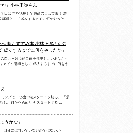
たか」小林正弥さん
 今日は 本を活用して最高の自己実現！ 潜
ク講師として 成功するまでに何をやった
へ 超おすすめ本 小林正弥さんの
て 成功するまでに何をやったか」
最高の自分＋経済的自由を体現したいあなたへ
ディメイク講師として 成功するまでに何をや
現
イミングで、心機一転スタートを切る。 「最
転し、何かを始めたり スタートする …
ようかな」
 「自分には向いていないのではないか」