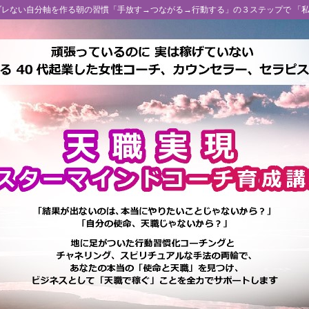
 ブレない自分軸を作る朝の習慣「手放す→つながる→行動する」の３ステップで 「