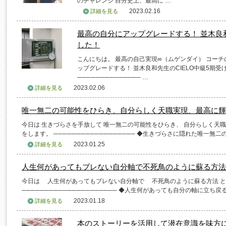
のチャレンジ 自分史上、最高に …
2023.02.16
詳細を見る
最高の自分にアップグレードする！ 並木良和
した！
こんにちは。 最高の自己実現∞（ムゲンダイ） コーチ
ップグレードする！ 並木良和先生のCIELO中級5期
────────────── …
2023.02.06
詳細を見る
唯一無二の可能性をひらき、自分らしく天職実現、最高に輝
今日は 生きづらさを手放して 唯一無二の可能性をひらき、 自分らしく天
をします。 ────────────────── ◆生きづらさに隠れた唯一無二の可
2023.01.25
詳細を見る
人生何があってもブレない自分軸で不死鳥のように蘇る方法
今日は 人生何があってもブレない自分軸で 不死鳥のように蘇る方法 
───────────────────── ◆人生何があっても自分の軸に立ち戻る ─
2023.01.18
詳細を見る
本のストーリーを活用して潜在意識を味方に