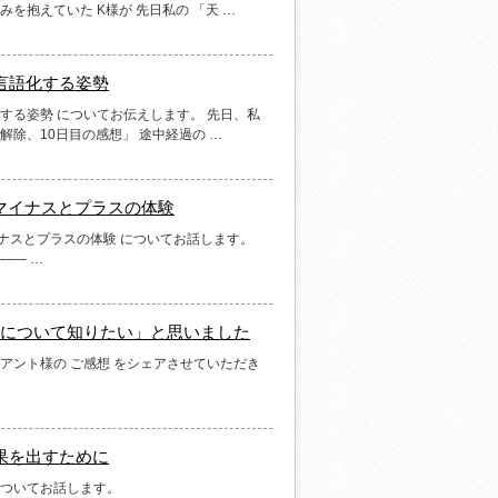
を抱えていた K様が 先日私の 「天 …
言語化する姿勢
する姿勢 についてお伝えします。 先日、私
解除、10日目の感想」 途中経過の …
たマイナスとプラスの体験
イナスとプラスの体験 についてお話します。
─── …
について知りたい」と思いました
アント様の ご感想 をシェアさせていただき
果を出すために
についてお話します。