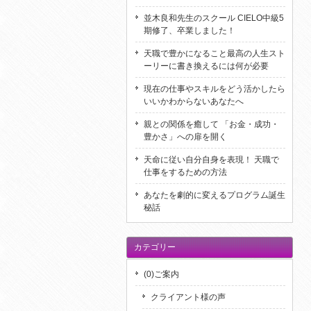
並木良和先生のスクール CIELO中級5
期修了、卒業しました！
天職で豊かになること最高の人生スト
ーリーに書き換えるには何が必要
現在の仕事やスキルをどう活かしたら
いいかわからないあなたへ
親との関係を癒して 「お金・成功・
豊かさ」への扉を開く
天命に従い自分自身を表現！ 天職で
仕事をするための方法
あなたを劇的に変えるプログラム誕生
秘話
カテゴリー
(0)ご案内
クライアント様の声