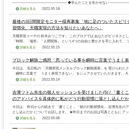
───────────────────── ◆学んだことを生かせない ───────
2022.05.16
詳細を見る
最後の3日間限定モニター様再募集「地に足のついたスピリ
習慣化、天職実現の方法を知りたいあなたへ」
天職実現コーチの 鈴木みつこです。 このブログでは あなたがビジネスとし
「時間」「場所」「人間関係」 という4つの自由と豊かさを手に入れて、 
2022.05.15
詳細を見る
ブロック解除ご感想「思っている事を瞬時に言葉でうまく表
今日は、 先日私の 「天職実現メンタルブロック解除講座」を 受けられたク
瞬時に言葉で うまく表現できない」 をシェアさせていただきます。 A.I
2022.05.14
詳細を見る
吉濱ツトム先生の個人セッションを受けました(5) / 「書く
のアドバイスを具体的に私がどう行動習慣に落とし込んだか
今日は、 昨日からの続きで 「書くこと」「朝の行動習慣化」 吉濱先生の
とし込んだか についてお話します。 ★昨日までのお話は写真とともに アッ
2022.05.06
詳細を見る