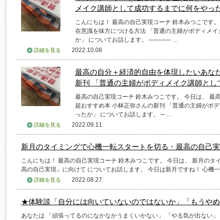
メイク講師として成功するまでに何をやっ
こんにちは！ 最高の自己実現コーチ 鈴木みつこです。
在意識を味方につける方法 「普通の主婦がボディメイ
か」 についてお話します。 ───── …
2022.10.08
詳細を見る
最高の自分＋経済的自由を体現したいあなた
新刊 「普通の主婦がボディメイク講師とし
最高の自己実現コーチ 鈴木みつこです。 今日は、 
超おすすめ本 小林正弥さんの新刊 「普通の主婦がボ
ったか」 についてお話します。 ─ …
2022.09.11
詳細を見る
新月のタイミングで心機一転スタートを切る・最高の自己実
こんにちは！ 最高の自己実現コーチ 鈴木みつこです。 今日は、 新月のタ
高の自己実現」に向けて についてお話します。 今日は新月ですね！ 心機一
2022.08.27
詳細を見る
★体験談「自分には向いていないのではないか」「もうやめ
あなたは 「頑張ってるのになかなかうまくいかない」 「やる気が出ない」