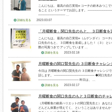
こんにちは。 最高の自己実現∞ コーチの鈴木みつこで
ること というテーマでお話します。 ──────────
──────────── …
2023.03.07
詳細を見る
「月曜断食」関口先生のもと、 ３日断食を
こんにちは。 最高の自己実現∞（ムゲンダイ） コーチ
口先生のもと、 ３日断食を達成しました！（３） とい
際の写真つきで アップしています …
2023.02.18
詳細を見る
月曜断食の関口賢先生の ３日断食チャレン
今日は 月曜断食の関口賢先生の ３日断食チャレンジ
話します。 ────────────────── ◆関口
────────────────── 昨日は、 …
2023.02.17
詳細を見る
月曜断食の関口先生のもと３日断食のチャ
（月曜断食の銀座ハリエットの関口賢先生と） あなたは
どんどん体重が増えてく、 ということはありませんか？