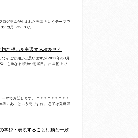
∞プログラムが生まれた理由 というテーマで
3カ月12Stepで、 …
大切な想いを実現する種をまく
なら ご存知かと思いますが 2023年の3月
が3つも重なる最強の開運日。 占星術上で
うテーマでお話します。 ＊＊＊＊＊＊＊＊＊
 本当にあっという間ですね。 息子は発達障
講義での学び・表現すること行動と一致