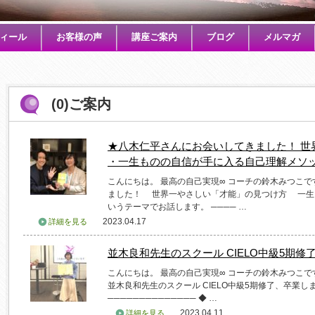
ィール
お客様の声
講座ご案内
ブログ
メルマガ
(0)ご案内
★八木仁平さんにお会いしてきました！ 世
・一生ものの自信が手に入る自己理解メソ
こんにちは。 最高の自己実現∞ コーチの鈴木みつこ
ました！ 世界一やさしい「才能」の見つけ方 一生
いうテーマでお話します。 ──── …
2023.04.17
詳細を見る
並木良和先生のスクール CIELO中級5期
こんにちは。 最高の自己実現∞ コーチの鈴木みつこで
並木良和先生のスクール CIELO中級5期修了、卒業
────────────── ◆ …
2023.04.11
詳細を見る