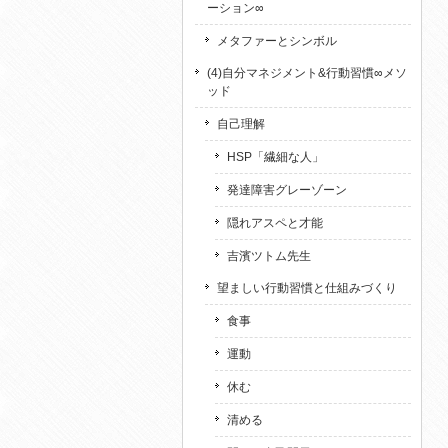
ーション∞
メタファーとシンボル
(4)自分マネジメント&行動習慣∞メソ
ッド
自己理解
HSP「繊細な人」
発達障害グレーゾーン
隠れアスペと才能
吉濱ツトム先生
望ましい行動習慣と仕組みづくり
食事
運動
休む
清める