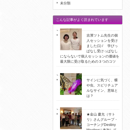
未分類
こんな記事がよく読まれています
吉濱ツトム先生の個
人セッションを受け
ました(1) / 学びっ
ぱなし受けっぱなし
にならないで個人セッションの価値を
最大限に受け取るための３つのコツ
サインに気づく、蝶
や虫、スピリチュア
ルなサイン、意味と
は？
★金山 慶允（サト
リ）さんグループ・
コーチングDestiny