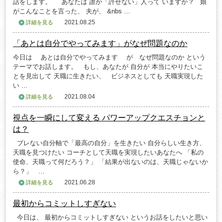
話をします。 あなたは 誰か「許せない」人って いますか？ 娘
がこんなことを言った、 夫が、 &nbs …
2021.08.25
詳細を見る
「あとは自分でやってみます」がなぜ問題なのか
今日は あとは自分でやってみます が なぜ問題なのか という
テーマでお話します。 もし、あなたが 自分が 本当にやりたいこ
とを見出して 天職に生きたい、 ビジネスとしても 天職実現した
い …
2021.08.04
詳細を見る
視点を一瞬にして変える パワーアップクエスチョンと
は？
ブレない自分軸で「最高の自分」を生きたい 自分らしい生き方、
天職を見つけたい コーチとして天職を実現したいあなたへ 「私の
使命、天職って何だろう？」 「結果が出ないのは、天職じゃないか
ら？」 …
2021.06.28
詳細を見る
最初からコミットしすぎない
今日は、 最初からコミットしすぎない というお話をしたいと思い