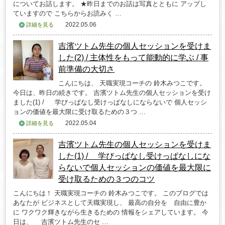
についてお話します。 ★昨日までのお話は写真とともに アップし
ていますので こちらからお読みく …
2022.05.06
詳細を見る
吉濱ツトム先生の個人セッションを受けま
した(2) / 主体性をもって能動的に学ぶ / 事
前準備の大切さ
こんにちは、 天職実現コーチの 鈴木みつこです。
今日は、昨日の続きです。 吉濱ツトム先生の個人セッションを受け
ました(1) / 学びっぱなし受けっぱなしにならないで 個人セッシ
ョンの価値を最大限に受け取るための３つ …
2022.05.04
詳細を見る
吉濱ツトム先生の個人セッションを受けま
した(1) / 学びっぱなし受けっぱなしにな
らないで個人セッションの価値を最大限に
受け取るための３つのコツ
こんにちは！ 天職実現コーチの 鈴木みつこです。 このブログでは
あなたが ビジネスとして天職実現し、 最高の自分を 自由に豊か
に ワクワク輝きながら生きるための 情報をシェアしています。 今
日は、 吉濱ツトム先生のセ …