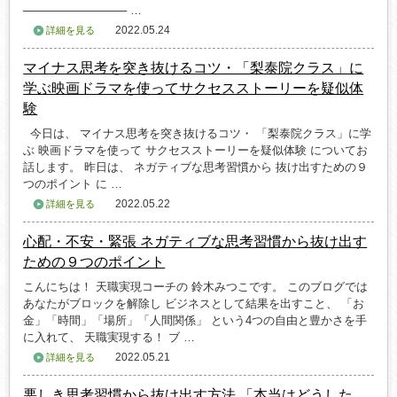
───────────── …
2022.05.24
詳細を見る
マイナス思考を突き抜けるコツ・「梨泰院クラス」に
学ぶ映画ドラマを使ってサクセスストーリーを疑似体
験
今日は、 マイナス思考を突き抜けるコツ・ 「梨泰院クラス」に学
ぶ 映画ドラマを使って サクセスストーリーを疑似体験 についてお
話します。 昨日は、 ネガティブな思考習慣から 抜け出すための９
つのポイント に …
2022.05.22
詳細を見る
心配・不安・緊張 ネガティブな思考習慣から抜け出す
ための９つのポイント
こんにちは！ 天職実現コーチの 鈴木みつこです。 このブログでは
あなたがブロックを解除し ビジネスとして結果を出すこと、 「お
金」「時間」「場所」「人間関係」 という4つの自由と豊かさを手
に入れて、 天職実現する！ ブ …
2022.05.21
詳細を見る
悪しき思考習慣から抜け出す方法 「本当はどうした