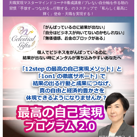
天職実現マスターマインドコーチ®養成講座 / ブレない自分軸を作る朝の
習慣「手放す→つながる→行動する」の３ステップで 「私らしく最高に
輝く」使命・天職を実現する！