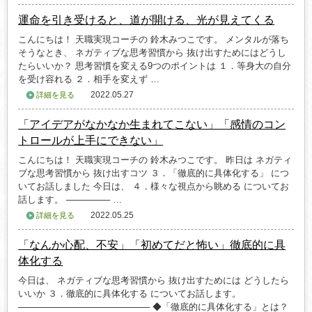
運命を引き受けると、道が開ける、光が見えてくる
こんにちは！ 天職実現コーチの 鈴木みつこです。 メンタルが落ち
そうなとき、 ネガティブな思考習慣から 抜け出すためにはどうし
たらいいか？ 思考習慣を変える9つのポイントは １．等身大の自分
を受け容れる ２．相手を変えず …
2022.05.27
詳細を見る
「アイデアがなかなか生まれてこない」「感情のコン
トロールが上手にできない」
こんにちは！ 天職実現コーチの 鈴木みつこです。 昨日は ネガティ
ブな思考習慣から 抜け出すコツ ３．「徹底的に具体化する」 につ
いてお話しました 今日は、 ４．様々な視点から眺める についてお
話します。 ─────── …
2022.05.25
詳細を見る
「なんか心配、不安」「初めてだと怖い」徹底的に具
体化する
今日は、 ネガティブな思考習慣から 抜け出すためには どうしたら
いいか ３．徹底的に具体化する についてお話します。
───────────────────── ◆「徹底的に具体化する」とは？