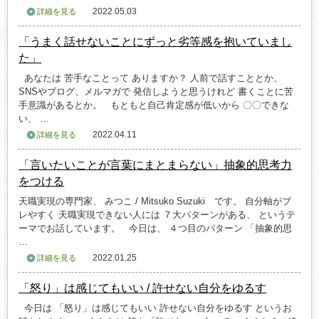
2022.05.03
詳細を見る
「うまく話せないことにずっと劣等感を抱いていまし
た」
あなたは 苦手なことって ありますか？ 人前で話すこととか、
SNSやブログ、メルマガで 発信しようと思うけれど 書くことに苦
手意識があるとか。 もともと自己肯定感が低いから 〇〇できな
い、 …
2022.04.11
詳細を見る
「言いたいことが言葉にまとまらない」抽象的思考力
をつける
天職実現の専門家、 みつこ / Mitsuko Suzuki です。 自分軸がブ
レやすく 天職実現できない人には ７大パターンがある、 というテ
ーマでお話しています。 今日は、 ４つ目のパターン 「抽象的思
…
2022.01.25
詳細を見る
「怒り」は感じてもいい / 許せない自分をゆるす
今日は 「怒り」は感じてもいい 許せない自分をゆるす というお