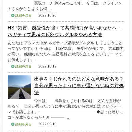
実現コーチ 鈴木みつこです。 今日は、 クライアン
トさんからも よくお悩 …
2022.10.28
詳細を見る
HSP気質、感受性が強くて共感能力が高いあなたへ・
ネガティブ思考の反芻グルグルをやめる方法
あなたは アタマの中が ネガティブ思考がグルグル してしまうこと
ってないですか？ 今日は HSP気質、 感受性が強くて、 共感能力
が高い、 繊細なあなたへ 自己理解と対策を立てる というテーマで
お伝えします。 ──── …
2022.10.12
詳細を見る
出鼻をくじかれるのはどんな意味がある？
自分が思ったように事が運ばない時の対処
法
今日は、 出鼻をくじかれるのは どんな意味が
ある？ 自分が思ったように事が運ばない時の対処法 というテー
マでお話します。 ───────────────────── ◆思った通りに
コトが成らなかったとき ───── …
2022.09.10
詳細を見る