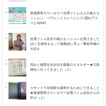
発達障害カウンセラー吉濱ツトムさんの個人セ
ッション、ペアレントトレーニング♪隠れアス
ペとADHD
吉濱ツトム先生の個人セッションを受けました
(2) / 主体性をもって能動的に学ぶ / 事前準備の
大切さ
流れと循環を生み出す銀龍のエネルギー★江島
神社に行ってきました（２）
カサンドラ症候群を緩和するためにできること
★発達障害カウンセラー吉濱ツトム先生からの
学び（２）