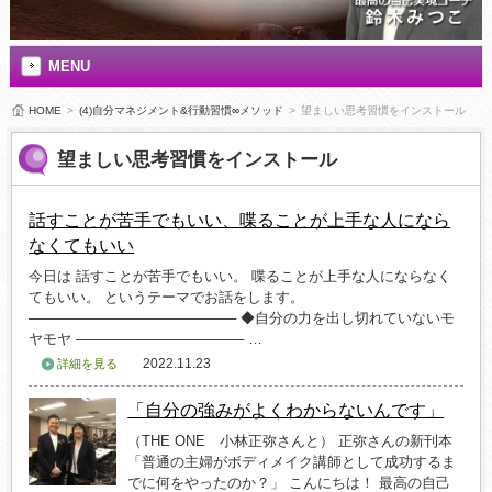
MENU
HOME
>
(4)自分マネジメント&行動習慣∞メソッド
>
望ましい思考習慣をインストール
望ましい思考習慣をインストール
話すことが苦手でもいい、喋ることが上手な人になら
なくてもいい
今日は 話すことが苦手でもいい。 喋ることが上手な人にならなく
てもいい。 というテーマでお話をします。
───────────────────── ◆自分の力を出し切れていないモ
ヤモヤ ───────────────── …
2022.11.23
詳細を見る
「自分の強みがよくわからないんです」
（THE ONE 小林正弥さんと） 正弥さんの新刊本
「普通の主婦がボディメイク講師として成功するま
でに何をやったのか？」 こんにちは！ 最高の自己