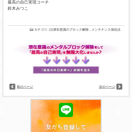
最高の自己実現コーチ

鈴木みつこ

カテゴリ
:
(1)潜在意識のブロック解除
,
メンテナンス強化法
前のページ
次のページ