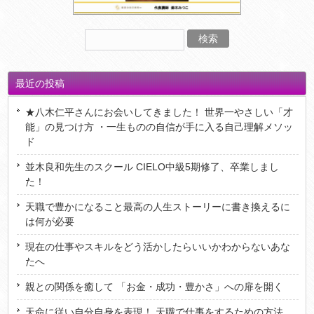
最近の投稿
★八木仁平さんにお会いしてきました！ 世界一やさしい「才
能」の見つけ方 ・一生ものの自信が手に入る自己理解メソッ
ド
並木良和先生のスクール CIELO中級5期修了、卒業しまし
た！
天職で豊かになること最高の人生ストーリーに書き換えるに
は何が必要
現在の仕事やスキルをどう活かしたらいいかわからないあな
たへ
親との関係を癒して 「お金・成功・豊かさ」への扉を開く
天命に従い自分自身を表現！ 天職で仕事をするための方法