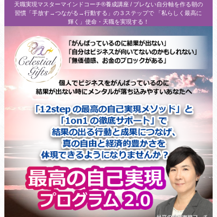
天職実現マスターマインドコーチ®養成講座 / ブレない自分軸を作る朝の
習慣「手放す→つながる→行動する」の３ステップで 「私らしく最高に
輝く」使命・天職を実現する！