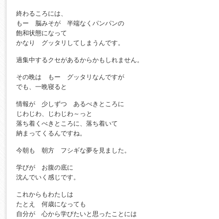
終わるころには、
もー 脳みそが 半端なくパンパンの
飽和状態になって
かなり グッタリしてしまうんです。
過集中するクセがあるからかもしれません。
その晩は もー グッタリなんですが
でも、一晩寝ると
情報が 少しずつ あるべきところに
じわじわ、じわじわ～っと
落ち着くべきところに、落ち着いて
納まってくるんですね。
今朝も 朝方 フシギな夢を見ました。
学びが お腹の底に
沈んでいく感じです。
これからもわたしは
たとえ 何歳になっても
自分が 心から学びたいと思ったことには