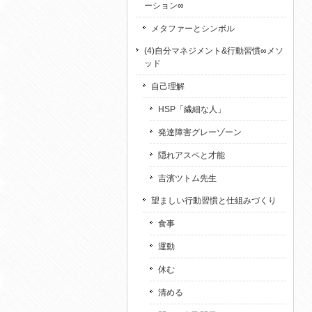
ーション∞
メタファーとシンボル
(4)自分マネジメント&行動習慣∞メソ
ッド
自己理解
HSP「繊細な人」
発達障害グレーゾーン
隠れアスペと才能
吉濱ツトム先生
望ましい行動習慣と仕組みづくり
食事
運動
休む
清める