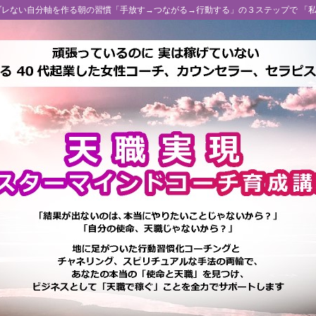
 ブレない自分軸を作る朝の習慣「手放す→つながる→行動する」の３ステップで 「