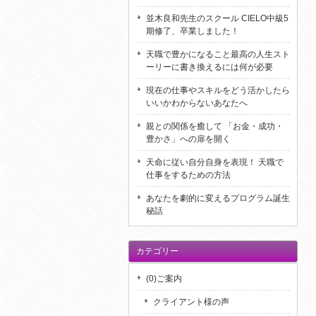
並木良和先生のスクール CIELO中級5
期修了、卒業しました！
天職で豊かになること最高の人生スト
ーリーに書き換えるには何が必要
現在の仕事やスキルをどう活かしたら
いいかわからないあなたへ
親との関係を癒して 「お金・成功・
豊かさ」への扉を開く
天命に従い自分自身を表現！ 天職で
仕事をするための方法
あなたを劇的に変えるプログラム誕生
秘話
カテゴリー
(0)ご案内
クライアント様の声