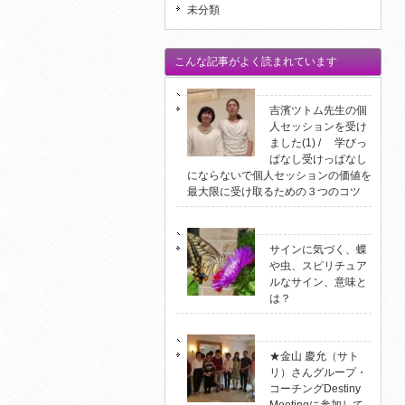
未分類
こんな記事がよく読まれています
吉濱ツトム先生の個
人セッションを受け
ました(1) / 学びっ
ぱなし受けっぱなし
にならないで個人セッションの価値を
最大限に受け取るための３つのコツ
サインに気づく、蝶
や虫、スピリチュア
ルなサイン、意味と
は？
★金山 慶允（サト
リ）さんグループ・
コーチングDestiny