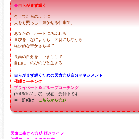
◆
自らがまず輝く――
そして灯台のように
人をも照らし 輝かせる仕事で、
あなたの ハートにあふれる
喜びを なによりも 大切にしながら
経済的な豊かさも得て
最高の自分を いまここで
自由に のびのびと生きる
自らがまず輝くための天命☆彡自分マネジメント
催眠コーチング
プライベート＆グループコーチング
(2016/10/7まで) 現在 受付中です
⇒ 詳細は
こちらから☆彡
天命に生きる☆彡 輝きライフ