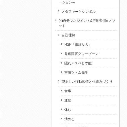
ーション∞
メタファーとシンボル
(4)自分マネジメント&行動習慣∞メソ
ッド
自己理解
HSP「繊細な人」
発達障害グレーゾーン
隠れアスペと才能
吉濱ツトム先生
望ましい行動習慣と仕組みづくり
食事
運動
休む
清める