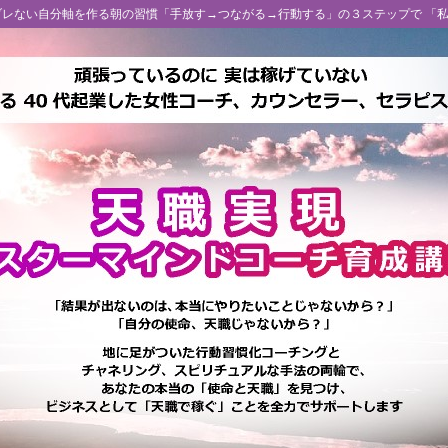
 ブレない自分軸を作る朝の習慣「手放す→つながる→行動する」の３ステップで 「