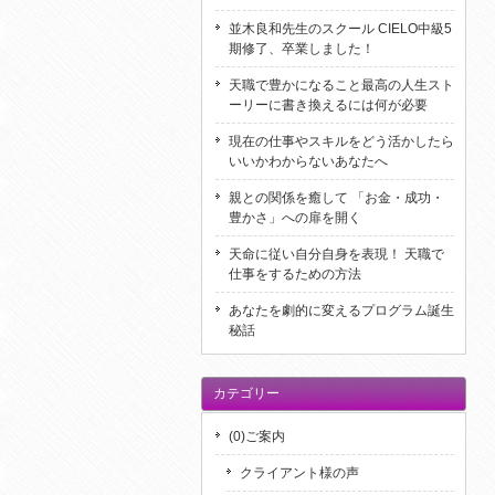
並木良和先生のスクール CIELO中級5
期修了、卒業しました！
天職で豊かになること最高の人生スト
ーリーに書き換えるには何が必要
現在の仕事やスキルをどう活かしたら
いいかわからないあなたへ
親との関係を癒して 「お金・成功・
豊かさ」への扉を開く
天命に従い自分自身を表現！ 天職で
仕事をするための方法
あなたを劇的に変えるプログラム誕生
秘話
カテゴリー
(0)ご案内
クライアント様の声