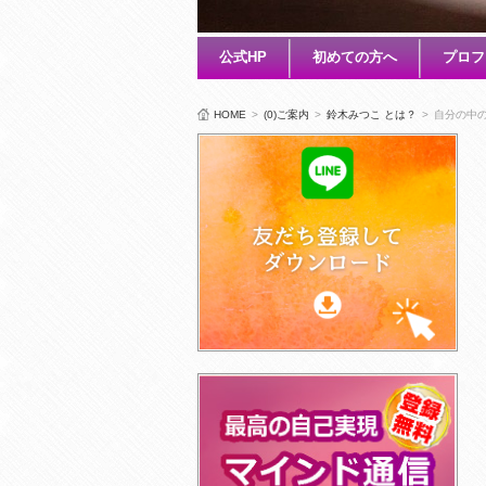
公式HP
初めての方へ
プロフ
HOME
>
(0)ご案内
>
鈴木みつこ とは？
>
自分の中