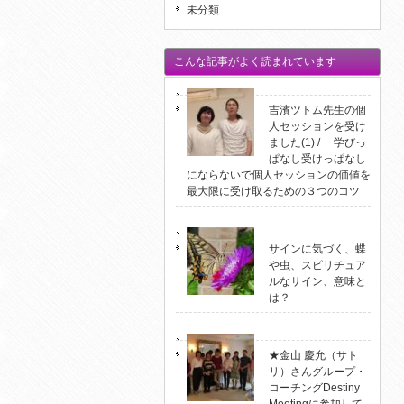
未分類
こんな記事がよく読まれています
吉濱ツトム先生の個
人セッションを受け
ました(1) / 学びっ
ぱなし受けっぱなし
にならないで個人セッションの価値を
最大限に受け取るための３つのコツ
サインに気づく、蝶
や虫、スピリチュア
ルなサイン、意味と
は？
★金山 慶允（サト
リ）さんグループ・
コーチングDestiny