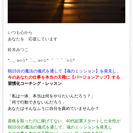
いつも心から
あなたを 応援しています
鈴木みつこ
*:..。o○☆*゜..。o○☆*゜¨゜゜゜○☆*
朝15分の魔法の儀式を通して【魂のミッション】を発見し、
今のあなたの仕事を本当の天職に【バージョンアップ】する
習慣化コーチング・レッスン
「私は一体、本当は何をやりたいんだろう？」
「何で行動できないんだろう」
あなたはそんなふうに自分を責めていませんか？
資格を取ったのに稼げてない、40代起業スタートした女性が
朝15分の魔法の儀式を通して、魂のミッションを発見し