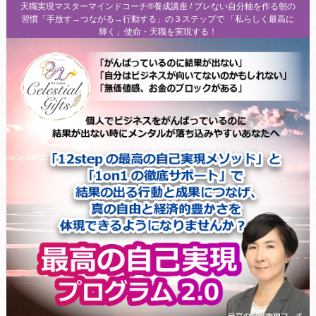
天職実現マスターマインドコーチ®養成講座 / ブレない自分軸を作る朝の
習慣「手放す→つながる→行動する」の３ステップで 「私らしく最高に
輝く」使命・天職を実現する！