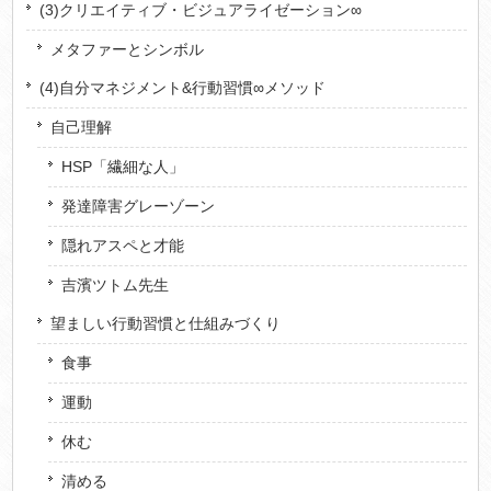
(3)クリエイティブ・ビジュアライゼーション∞
メタファーとシンボル
(4)自分マネジメント&行動習慣∞メソッド
自己理解
HSP「繊細な人」
発達障害グレーゾーン
隠れアスペと才能
吉濱ツトム先生
望ましい行動習慣と仕組みづくり
食事
運動
休む
清める