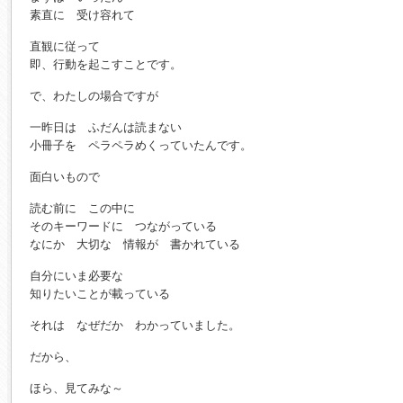
素直に 受け容れて
直観に従って
即、行動を起こすことです。
で、わたしの場合ですが
一昨日は ふだんは読まない
小冊子を ペラペラめくっていたんです。
面白いもので
読む前に この中に
そのキーワードに つながっている
なにか 大切な 情報が 書かれている
自分にいま必要な
知りたいことが載っている
それは なぜだか わかっていました。
だから、
ほら、見てみな～