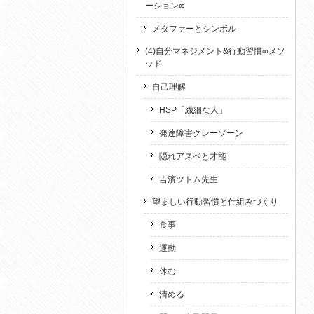
ーション∞
メタファーとシンボル
(4)自分マネジメント&行動習慣∞メソ
ッド
自己理解
HSP「繊細な人」
発達障害グレーゾーン
隠れアスペと才能
吉濱ツトム先生
望ましい行動習慣と仕組みづくり
食事
運動
休む
清める