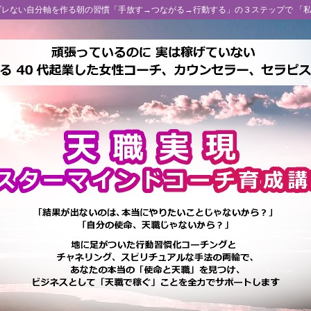
 ブレない自分軸を作る朝の習慣「手放す→つながる→行動する」の３ステップで 「