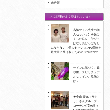
未分類
こんな記事がよく読まれています
吉濱ツトム先生の個
人セッションを受け
ました(1) / 学びっ
ぱなし受けっぱなし
にならないで個人セッションの価値を
最大限に受け取るための３つのコツ
サインに気づく、蝶
や虫、スピリチュア
ルなサイン、意味と
は？
★金山 慶允（サト
リ）さんグループ・
コーチングDestiny