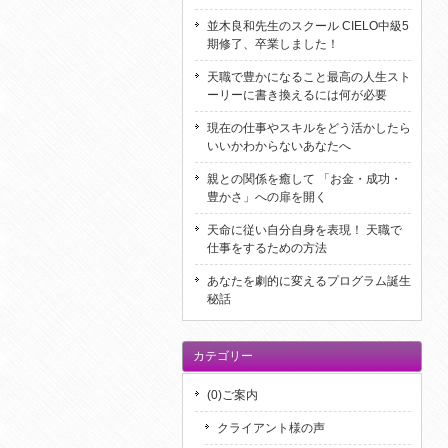
並木良和先生のスクール CIELO中級5
期修了、卒業しました！
天職で豊かになること最高の人生スト
ーリーに書き換えるには何が必要
現在の仕事やスキルをどう活かしたら
いいかわからないあなたへ
親との関係を癒して 「お金・成功・
豊かさ」への扉を開く
天命に従い自分自身を表現！ 天職で
仕事をするための方法
あなたを劇的に変えるプログラム誕生
秘話
カテゴリー
(0)ご案内
クライアント様の声