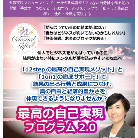
天職実現マスターマインドコーチ®養成講座 / ブレない自分軸を作る朝の
習慣「手放す→つながる→行動する」の３ステップで 「私らしく最高に
輝く」使命・天職を実現する！