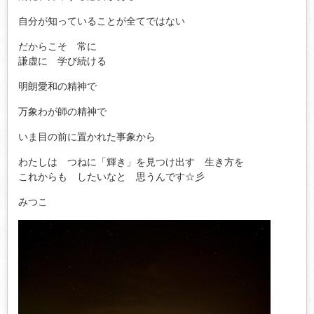
自分が知っていることが全てではない
だからこそ 常に
謙虚に 学び続ける
明朗愛和の精神で
万象わが師の精神で
いま目の前に置かれた事象から
わたしは つねに「輝き」を見つけ出す 生き方を
これからも したいなと 思うんです☆彡
みつこ