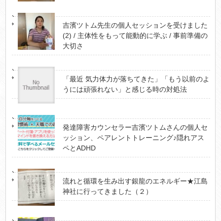
吉濱ツトム先生の個人セッションを受けました
(2) / 主体性をもって能動的に学ぶ / 事前準備の
大切さ
「最近 気力体力が落ちてきた」「もう以前のよ
うには頑張れない」と感じる時の対処法
発達障害カウンセラー吉濱ツトムさんの個人セ
ッション、ペアレントトレーニング♪隠れアス
ペとADHD
流れと循環を生み出す銀龍のエネルギー★江島
神社に行ってきました（２）