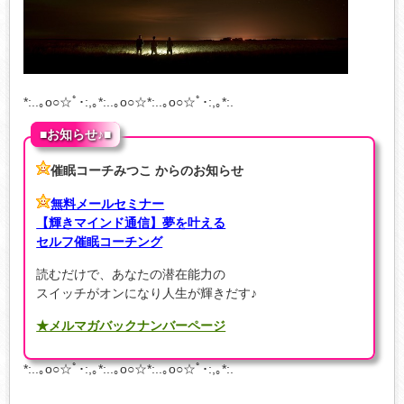
*:..｡o○☆ﾟ･:,｡*:..｡o○☆*:..｡o○☆ﾟ･:,｡*:.
■お知らせ♪■
催眠コーチみつこ からのお知らせ
無料メールセミナー
【輝きマインド通信】夢を叶える
セルフ催眠コーチング
読むだけで、あなたの潜在能力の
スイッチがオンになり人生が輝きだす♪
★メルマガバックナンバーページ
*:..｡o○☆ﾟ･:,｡*:..｡o○☆*:..｡o○☆ﾟ･:,｡*:.