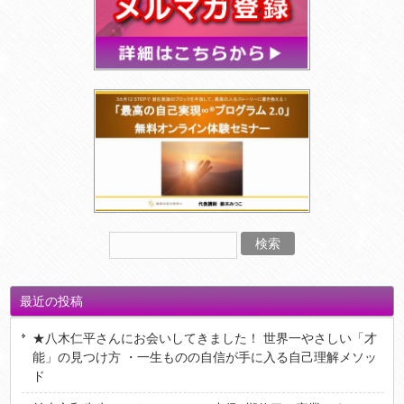
最近の投稿
★八木仁平さんにお会いしてきました！ 世界一やさしい「才
能」の見つけ方 ・一生ものの自信が手に入る自己理解メソッ
ド