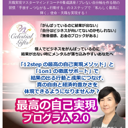
天職実現マスターマインドコーチ®養成講座 / ブレない自分軸を作る朝の
習慣「手放す→つながる→行動する」の３ステップで 「私らしく最高に
輝く」使命・天職を実現する！