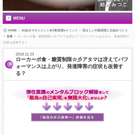
MENU
HOME
>
(4)自分マネジメント&行動習慣∞メソッド
>
望ましい行動習慣と仕組みづくり
>
食事
>
ローカーボ食・糖質制限☆彡アタマは冴えてパフォーマンスは上がり、発達障害の
症状も改善する？
2016.11.23
ローカーボ食・糖質制限☆彡アタマは冴えてパフ
ォーマンスは上がり、発達障害の症状も改善す
る？