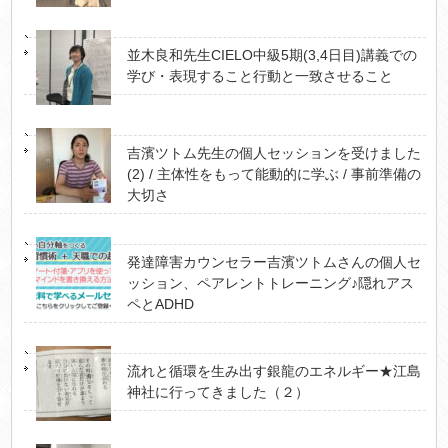
並木良和先生CIELO中級5期(3,4日目)講義での
学び・表現すること行動と一致させること
吉濱ツトム先生の個人セッションを受けました
(2) / 主体性をもって能動的に学ぶ / 事前準備の
大切さ
発達障害カウンセラー吉濱ツトムさんの個人セ
ッション、ペアレントトレーニング♪隠れアス
ペとADHD
流れと循環を生み出す銀龍のエネルギー★江島
神社に行ってきました（２）