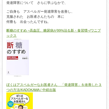
発達障害について さらに学ぶなかで、
ご自身も アスペルガー発達障害を改善し、
克服された お医者さんたちの 本に
何冊も 出会ったんですね。
断糖のすすめ ~高血圧、糖尿病が99%治る新・食習慣~/ワニブ
ックス
ぼくはアスペルガーなお医者さん 「発達障害」を改善した３
つの方法/KADOKAWA / 中経出版