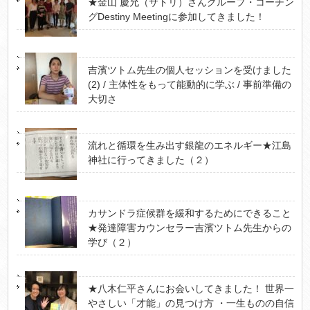
★金山 慶允（サトリ）さんグループ・コーチン
グDestiny Meetingに参加してきました！
吉濱ツトム先生の個人セッションを受けました
(2) / 主体性をもって能動的に学ぶ / 事前準備の
大切さ
流れと循環を生み出す銀龍のエネルギー★江島
神社に行ってきました（２）
カサンドラ症候群を緩和するためにできること
★発達障害カウンセラー吉濱ツトム先生からの
学び（２）
★八木仁平さんにお会いしてきました！ 世界一
やさしい「才能」の見つけ方 ・一生ものの自信