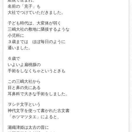
産院で生まれ、
名前の「充子」も
大社でつけていただきました。
子ども時代は、大変体が弱く
三嶋大社の敷地に隣接するような
小児科に
３歳までは ほぼ毎日のように
通いました。
６歳で
いよいよ扁桃腺の
手術をしなくちゃというときも
この三嶋大社から
目と鼻の先にある
耳鼻科で大きな手術をしました。
ヲシテ文字という
神代文字を使って書かれた古文書
「ホツマツタエ」によると、
瀬織津姫は太古の昔に