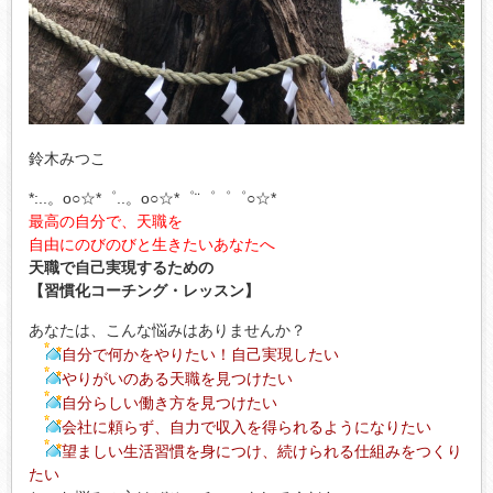
鈴木みつこ
*:..。o○☆*゜..。o○☆*゜¨゜゜゜○☆*
最高の自分で、天職を
自由にのびのびと生きたいあなたへ
天職で自己実現するための
【習慣化コーチング・レッスン】
あなたは、こんな悩みはありませんか？
自分で何かをやりたい！自己実現したい
やりがいのある天職を見つけたい
自分らしい働き方を見つけたい
会社に頼らず、自力で収入を得られるようになりたい
望ましい生活習慣を身につけ、続けられる仕組みをつくり
たい