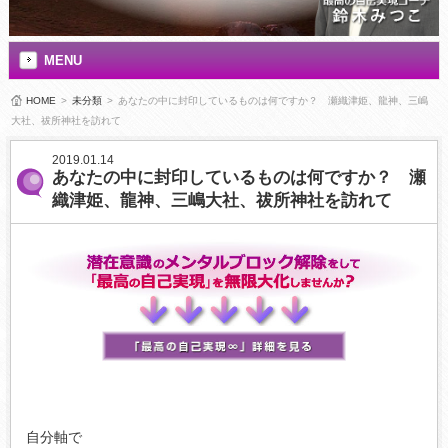
MENU
HOME
>
未分類
>
あなたの中に封印しているものは何ですか？ 瀬織津姫、龍神、三嶋
大社、祓所神社を訪れて
2019.01.14
あなたの中に封印しているものは何ですか？ 瀬
織津姫、龍神、三嶋大社、祓所神社を訪れて
自分軸で