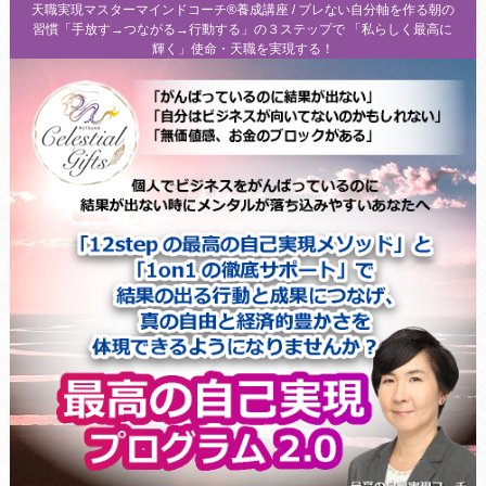
天職実現マスターマインドコーチ®養成講座 / ブレない自分軸を作る朝の
習慣「手放す→つながる→行動する」の３ステップで 「私らしく最高に
輝く」使命・天職を実現する！