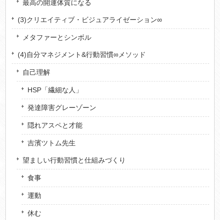
最高の開運体質になる
(3)クリエイティブ・ビジュアライゼーション∞
メタファーとシンボル
(4)自分マネジメント&行動習慣∞メソッド
自己理解
HSP「繊細な人」
発達障害グレーゾーン
隠れアスペと才能
吉濱ツトム先生
望ましい行動習慣と仕組みづくり
食事
運動
休む