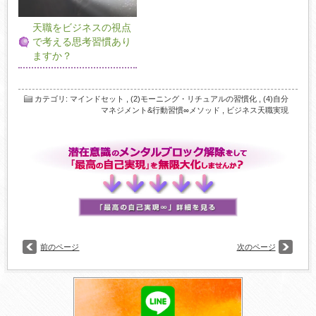
天職をビジネスの視点
で考える思考習慣あり
ますか？
カテゴリ
:
マインドセット
,
(2)モーニング・リチュアルの習慣化
,
(4)自分
マネジメント&行動習慣∞メソッド
,
ビジネス天職実現
前のページ
次のページ