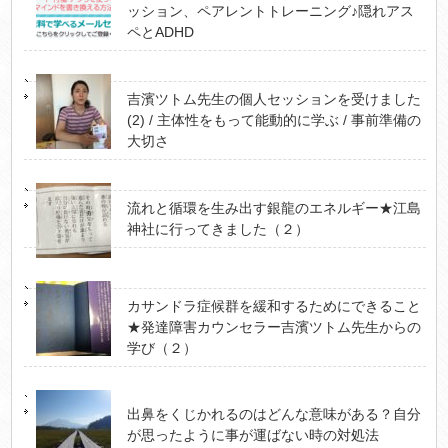
ッション、ペアレントトレーニング♪隠れアス
ペとADHD
吉濱ツトム先生の個人セッションを受けました
(2) / 主体性をもって能動的に学ぶ / 事前準備の
大切さ
流れと循環を生み出す銀龍のエネルギー★江島
神社に行ってきました（２）
カサンドラ症候群を緩和するためにできること
★発達障害カウンセラー吉濱ツトム先生からの
学び（２）
出鼻をくじかれるのはどんな意味がある？自分
が思ったように事が運ばない時の対処法