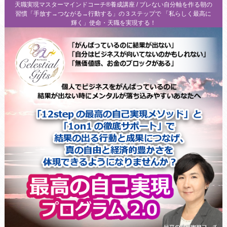
天職実現マスターマインドコーチ®養成講座 / ブレない自分軸を作る朝の
習慣「手放す→つながる→行動する」の３ステップで 「私らしく最高に
輝く」使命・天職を実現する！