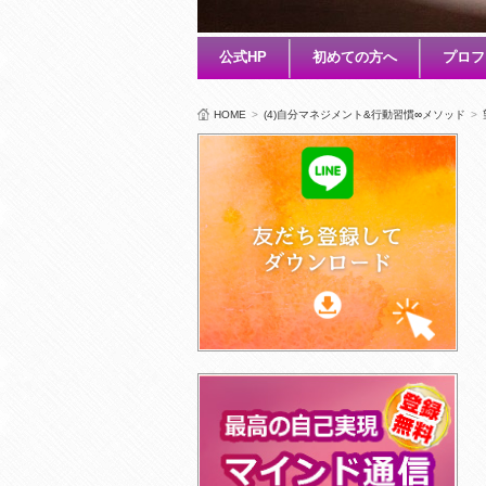
公式HP
初めての方へ
プロフ
HOME
>
(4)自分マネジメント&行動習慣∞メソッド
>