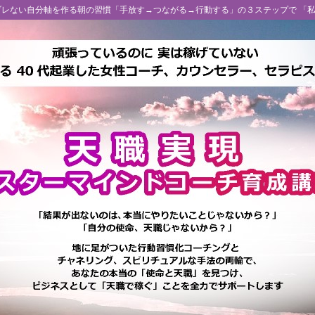
 ブレない自分軸を作る朝の習慣「手放す→つながる→行動する」の３ステップで 「