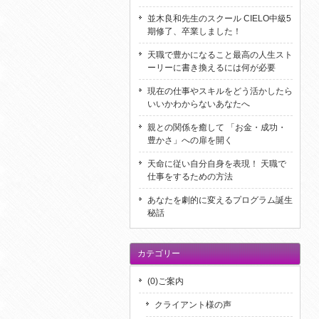
並木良和先生のスクール CIELO中級5
期修了、卒業しました！
天職で豊かになること最高の人生スト
ーリーに書き換えるには何が必要
現在の仕事やスキルをどう活かしたら
いいかわからないあなたへ
親との関係を癒して 「お金・成功・
豊かさ」への扉を開く
天命に従い自分自身を表現！ 天職で
仕事をするための方法
あなたを劇的に変えるプログラム誕生
秘話
カテゴリー
(0)ご案内
クライアント様の声