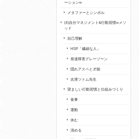
ーション∞
メタファーとシンボル
(4)自分マネジメント&行動習慣∞メソ
ッド
自己理解
HSP「繊細な人」
発達障害グレーゾーン
隠れアスペと才能
吉濱ツトム先生
望ましい行動習慣と仕組みづくり
食事
運動
休む
清める