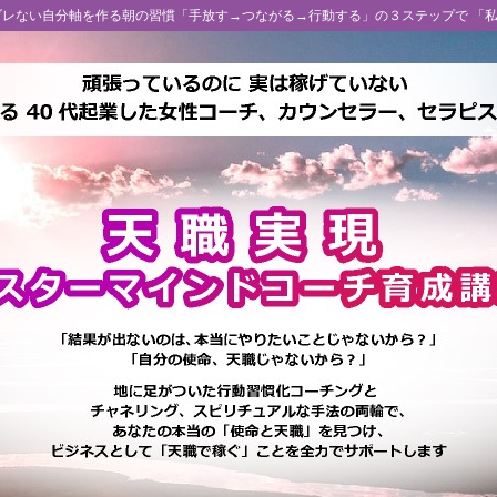
 ブレない自分軸を作る朝の習慣「手放す→つながる→行動する」の３ステップで 「