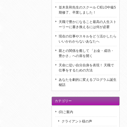
並木良和先生のスクール CIELO中級5
期修了、卒業しました！
天職で豊かになること最高の人生スト
ーリーに書き換えるには何が必要
現在の仕事やスキルをどう活かしたら
いいかわからないあなたへ
親との関係を癒して 「お金・成功・
豊かさ」への扉を開く
天命に従い自分自身を表現！ 天職で
仕事をするための方法
あなたを劇的に変えるプログラム誕生
秘話
カテゴリー
(0)ご案内
クライアント様の声