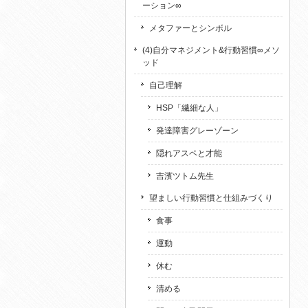
ーション∞
メタファーとシンボル
(4)自分マネジメント&行動習慣∞メソ
ッド
自己理解
HSP「繊細な人」
発達障害グレーゾーン
隠れアスペと才能
吉濱ツトム先生
望ましい行動習慣と仕組みづくり
食事
運動
休む
清める