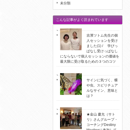
未分類
こんな記事がよく読まれています
吉濱ツトム先生の個
人セッションを受け
ました(1) / 学びっ
ぱなし受けっぱなし
にならないで個人セッションの価値を
最大限に受け取るための３つのコツ
サインに気づく、蝶
や虫、スピリチュア
ルなサイン、意味と
は？
★金山 慶允（サト
リ）さんグループ・
コーチングDestiny