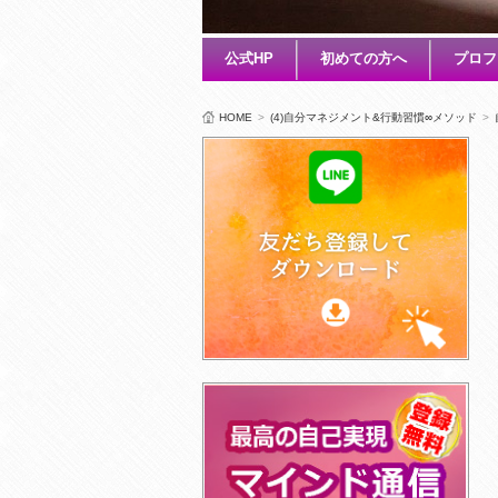
公式HP
初めての方へ
プロフ
HOME
>
(4)自分マネジメント&行動習慣∞メソッド
>