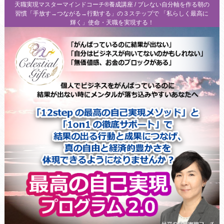
天職実現マスターマインドコーチ®養成講座 / ブレない自分軸を作る朝の
習慣「手放す→つながる→行動する」の３ステップで 「私らしく最高に
輝く」使命・天職を実現する！