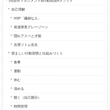
(4)自分マネジメント&行動習慣∞メソッド
自己理解
HSP「繊細な人」
発達障害グレーゾーン
隠れアスペと才能
吉濱ツトム先生
望ましい行動習慣と仕組みづくり
食事
運動
休む
清める
開く（自己開示）
時間管理