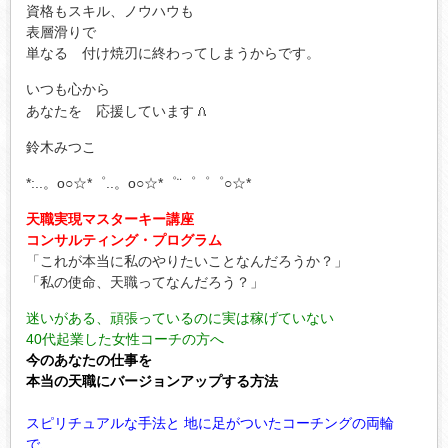
資格もスキル、ノウハウも
表層滑りで
単なる 付け焼刃に終わってしまうからです。
いつも心から
あなたを 応援しています
鈴木みつこ
*:..。o○☆*゜..。o○☆*゜¨゜゜゜○☆*
天職実現マスターキー講座
コンサルティング・プログラム
「これが本当に私のやりたいことなんだろうか？」
「私の使命、天職ってなんだろう？」
迷いがある、頑張っているのに実は稼げていない
40代起業した女性コーチの方へ
今のあなたの仕事を
本当の天職にバージョンアップする方法
スピリチュアルな手法と 地に足がついたコーチングの両輪
で、