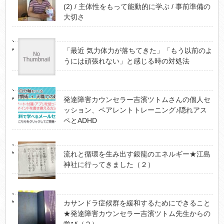
(2) / 主体性をもって能動的に学ぶ / 事前準備の
大切さ
「最近 気力体力が落ちてきた」「もう以前のよ
うには頑張れない」と感じる時の対処法
発達障害カウンセラー吉濱ツトムさんの個人セ
ッション、ペアレントトレーニング♪隠れアス
ペとADHD
流れと循環を生み出す銀龍のエネルギー★江島
神社に行ってきました（２）
カサンドラ症候群を緩和するためにできること
★発達障害カウンセラー吉濱ツトム先生からの
学び（２）