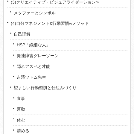
(3)クリエイティブ・ビジュアライゼーション∞
メタファーとシンボル
(4)自分マネジメント&行動習慣∞メソッド
自己理解
HSP「繊細な人」
発達障害グレーゾーン
隠れアスペと才能
吉濱ツトム先生
望ましい行動習慣と仕組みづくり
食事
運動
休む
清める