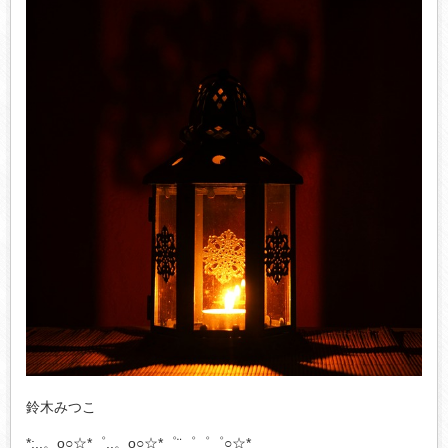
鈴木みつこ
*:..。o○☆*゜..。o○☆*゜¨゜゜゜○☆*