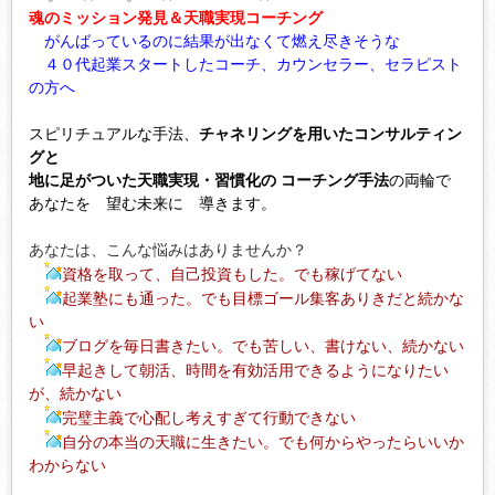
魂のミッション発見＆天職実現コーチング
がんばっているのに結果が出なくて燃え尽きそうな
４０代起業スタートしたコーチ、カウンセラー、セラピスト
の方へ
スピリチュアルな手法、
チャネリングを用いたコンサルティン
グと
地に足がついた天職実現・習慣化の コーチング手法
の両輪で
あなたを 望む未来に 導きます。
あなたは、こんな悩みはありませんか？
資格を取って、自己投資もした。でも稼げてない
起業塾にも通った。でも目標ゴール集客ありきだと続かな
い
ブログを毎日書きたい。でも苦しい、書けない、続かない
早起きして朝活、時間を有効活用できるようになりたい
が、続かない
完璧主義で心配し考えすぎて行動できない
自分の本当の天職に生きたい。でも何からやったらいいか
わからない