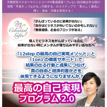
天職実現マスターマインドコーチ®養成講座 / ブレない自分軸を作る朝の
習慣「手放す→つながる→行動する」の３ステップで 「私らしく最高に
輝く」使命・天職を実現する！