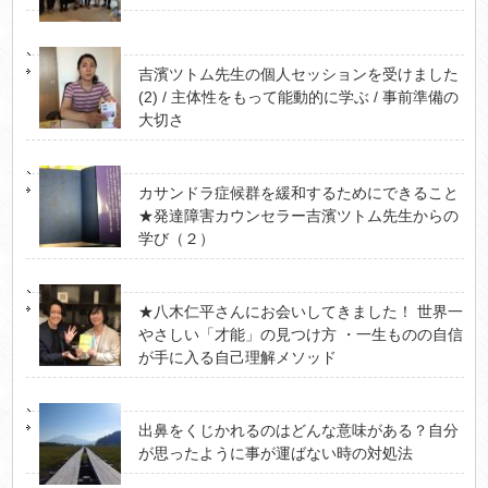
吉濱ツトム先生の個人セッションを受けました
(2) / 主体性をもって能動的に学ぶ / 事前準備の
大切さ
カサンドラ症候群を緩和するためにできること
★発達障害カウンセラー吉濱ツトム先生からの
学び（２）
★八木仁平さんにお会いしてきました！ 世界一
やさしい「才能」の見つけ方 ・一生ものの自信
が手に入る自己理解メソッド
出鼻をくじかれるのはどんな意味がある？自分
が思ったように事が運ばない時の対処法