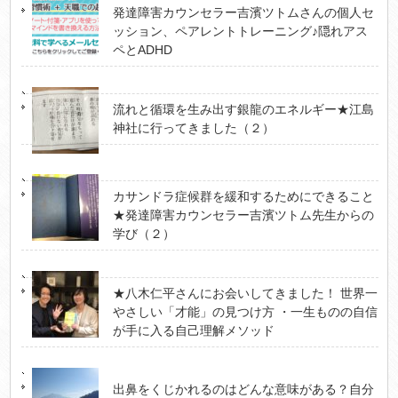
発達障害カウンセラー吉濱ツトムさんの個人セ
ッション、ペアレントトレーニング♪隠れアス
ペとADHD
流れと循環を生み出す銀龍のエネルギー★江島
神社に行ってきました（２）
カサンドラ症候群を緩和するためにできること
★発達障害カウンセラー吉濱ツトム先生からの
学び（２）
★八木仁平さんにお会いしてきました！ 世界一
やさしい「才能」の見つけ方 ・一生ものの自信
が手に入る自己理解メソッド
出鼻をくじかれるのはどんな意味がある？自分