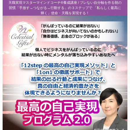
天職実現マスターマインドコーチ®養成講座 / ブレない自分軸を作る朝の
習慣「手放す→つながる→行動する」の３ステップで 「私らしく最高に
輝く」使命・天職を実現する！