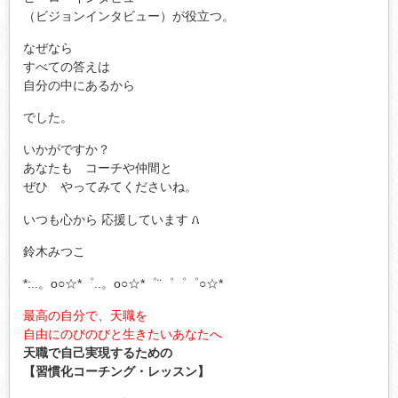
（ビジョンインタビュー）が役立つ。
なぜなら
すべての答えは
自分の中にあるから
でした。
いかがですか？
あなたも コーチや仲間と
ぜひ やってみてくださいね。
いつも心から 応援しています
鈴木みつこ
*:..。o○☆*゜..。o○☆*゜¨゜゜゜○☆*
最高の自分で、天職を
自由にのびのびと生きたいあなたへ
天職で自己実現するための
【習慣化コーチング・レッスン】