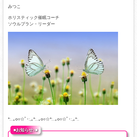
みつこ
ホリスティック催眠コーチ
ソウルプラン・リーダー
*:..｡o○☆ﾟ･:,｡*:..｡o○☆*:..｡o○☆ﾟ･:,｡*:.
■お知らせ♪■