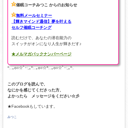
催眠コーチみつこ からのお知らせ
無料メールセミナー
【輝きマインド通信】夢を叶える
セルフ催眠コーチング
読むだけで、あなたの潜在能力の
スイッチがオンになり人生が輝きだす♪
★メルマガバックナンバーページ
*:..｡o○☆ﾟ･:,｡*:..｡o○☆*:..｡o○☆ﾟ･:,｡*:.
このブログを読んで、
なにかを感じてくださった方、
よかったら メッセージをください☆彡
★Facebookもしています。
みつこ