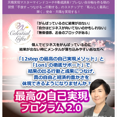
天職実現マスターマインドコーチ®養成講座 / ブレない自分軸を作る朝の
習慣「手放す→つながる→行動する」の３ステップで 「私らしく最高に
輝く」使命・天職を実現する！