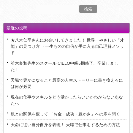
最近の投稿
★八木仁平さんにお会いしてきました！ 世界一やさしい「才
能」の見つけ方 ・一生ものの自信が手に入る自己理解メソッ
ド
並木良和先生のスクール CIELO中級5期修了、卒業しまし
た！
天職で豊かになること最高の人生ストーリーに書き換えるに
は何が必要
現在の仕事やスキルをどう活かしたらいいかわからないあな
たへ
親との関係を癒して 「お金・成功・豊かさ」への扉を開く
天命に従い自分自身を表現！ 天職で仕事をするための方法