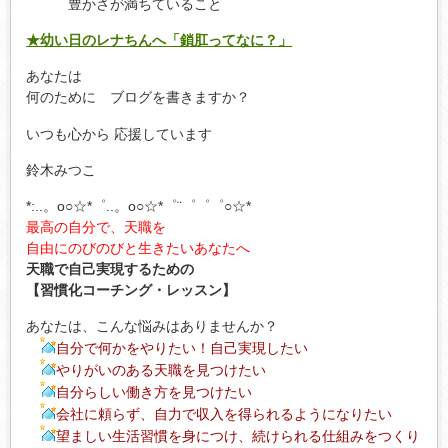
豊かさが満ちていること
★幼い日のレナちんへ「鎖肛ってなに？」
あなたは
何のために ブログを書きますか？
いつも心から 応援しています
鈴木みつこ
*:..。o○☆*゜..。o○☆*゜¨゜゜゜○☆*
最高の自分で、天職を
自由にのびのびと生きたいあなたへ
天職で自己実現するための
【習慣化コーチング・レッスン】
あなたは、こんな悩みはありませんか？
自分で何かをやりたい！自己実現したい
やりがいのある天職を見つけたい
自分らしい働き方を見つけたい
会社に頼らず、自力で収入を得られるようになりたい
望ましい生活習慣を身につけ、続けられる仕組みをつくり