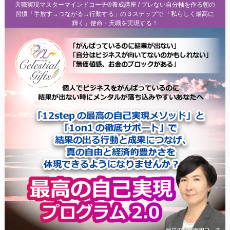
天職実現マスターマインドコーチ®養成講座 / ブレない自分軸を作る朝の
習慣「手放す→つながる→行動する」の３ステップで 「私らしく最高に
輝く」使命・天職を実現する！