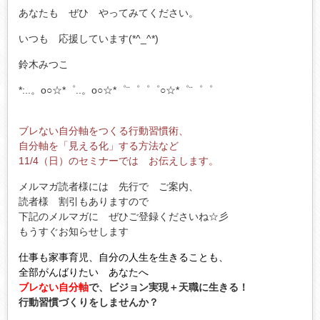
あなたも ぜひ やってみてください。
いつも 応援しています(*^_^*)
鈴木みつこ
*:..。o○☆*゜..。o○☆*゜¨゜゜゜○☆*゜¨゜゜
ブレない自分軸をつくる行動習慣術、
自分軸を「見える化」する方法など
11/4（日）のセミナーでは お伝えします。
メルマガ読者様には 先行で ご案内、
読者様 割引もありますので
下記のメルマガに ぜひご登録くださいね☆彡
もうすぐお知らせします
仕事も家事育児、自分の人生を生きることも、
全部がんばりたい あなたへ
ブレない自分軸
で、ビジョン実現＋天職に生きる！
行動習慣づくりをしませんか？