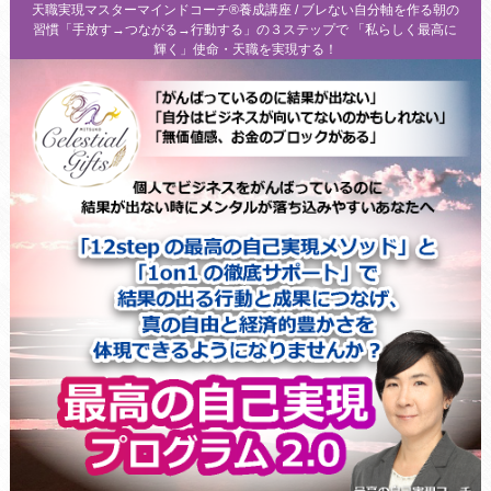
天職実現マスターマインドコーチ®養成講座 / ブレない自分軸を作る朝の
習慣「手放す→つながる→行動する」の３ステップで 「私らしく最高に
輝く」使命・天職を実現する！