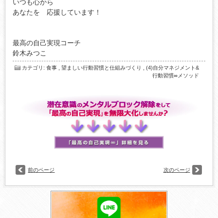
いつも心から

あなたを　応援しています！

最高の自己実現コーチ

鈴木みつこ
カテゴリ
:
食事
,
望ましい行動習慣と仕組みづくり
,
(4)自分マネジメント&
行動習慣∞メソッド
前のページ
次のページ