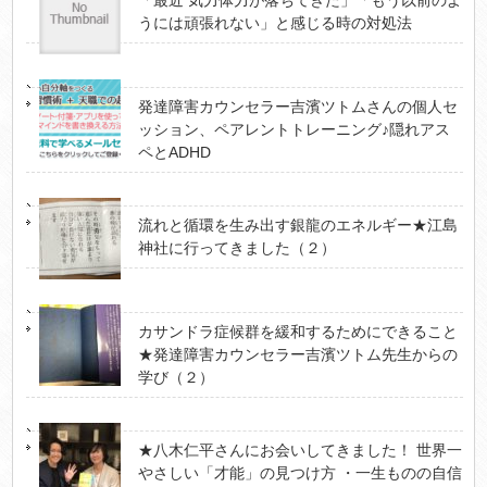
うには頑張れない」と感じる時の対処法
発達障害カウンセラー吉濱ツトムさんの個人セ
ッション、ペアレントトレーニング♪隠れアス
ペとADHD
流れと循環を生み出す銀龍のエネルギー★江島
神社に行ってきました（２）
カサンドラ症候群を緩和するためにできること
★発達障害カウンセラー吉濱ツトム先生からの
学び（２）
★八木仁平さんにお会いしてきました！ 世界一
やさしい「才能」の見つけ方 ・一生ものの自信