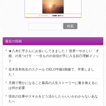
最近の投稿
★八木仁平さんにお会いしてきました！ 世界一やさしい「才
能」の見つけ方 ・一生ものの自信が手に入る自己理解メソッ
ド
並木良和先生のスクール CIELO中級5期修了、卒業しまし
た！
天職で豊かになること最高の人生ストーリーに書き換えるに
は何が必要
現在の仕事やスキルをどう活かしたらいいかわからないあな
たへ