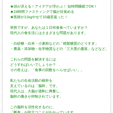
　★頭が冴える！アイデアが浮かぶ！ 短時間睡眠でOK！

　★24時間ファスティングで脳が目覚める

　★医師が11kgやせて10歳若返った！

　突然ですが、あなたは１日何食食べていますか？

　現代人の食生活にはさまざまな問題があります。

　・白砂糖・白米・小麦粉などの「精製糖質のとりすぎ」

　・農薬・添加物・化学物質などの「三大悪の蔓延」などなど。

　これらの問題を解決するには

　どうすればいいでしょうか？

　その答えは、「食事の回数をへらせばいい」。

　私たちの生命活動の根幹を

　支えているのは「脳幹」です。

　現代人は、大脳が過剰に興奮し、

　脳幹の働きが抑制されています。

　この脳幹を活性化するのに、

　「断食」が役立つことがわかっています。
