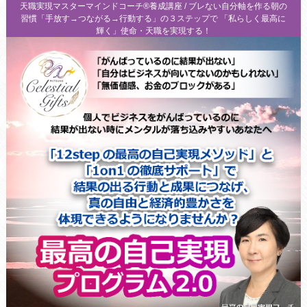
天職実現マスターマインドコーチ®養成講座 / ブレない自分軸を作る朝の
習慣「手放す→つながる→行動する」の３ステップで 「私らしく最高に
輝く」使命・天職を実現する！