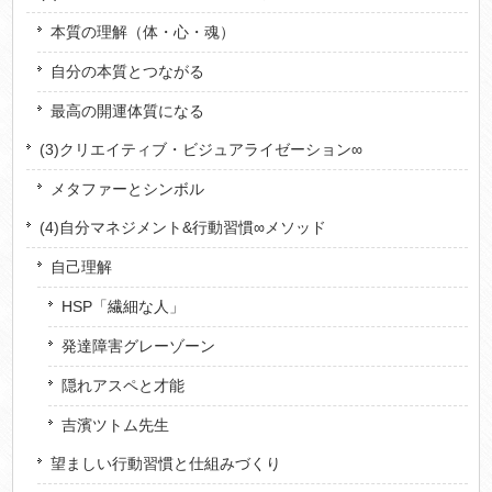
本質の理解（体・心・魂）
自分の本質とつながる
最高の開運体質になる
(3)クリエイティブ・ビジュアライゼーション∞
メタファーとシンボル
(4)自分マネジメント&行動習慣∞メソッド
自己理解
HSP「繊細な人」
発達障害グレーゾーン
隠れアスペと才能
吉濱ツトム先生
望ましい行動習慣と仕組みづくり