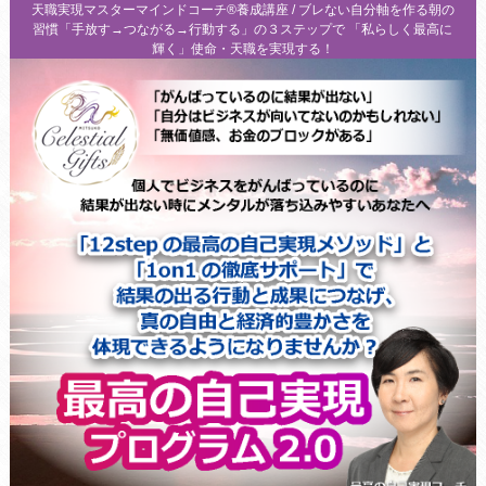
天職実現マスターマインドコーチ®養成講座 / ブレない自分軸を作る朝の
習慣「手放す→つながる→行動する」の３ステップで 「私らしく最高に
輝く」使命・天職を実現する！