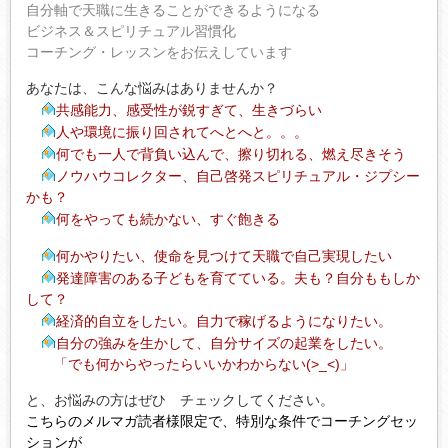
自分軸で天職に生きることができるようになる
ビジネス＆スピリチュアル習慣化
コーチング・レッスンをお伝えしています
あなたは、こんな悩みはありませんか？
共感能力、感受性が鋭すぎて、生きづらい
人や環境に振り回されてへとへと。。。
何でも一人で背負い込んで、擦り切れる、燃え尽きそう
ノウハウコレクター、自己啓発スピリチュアル・ジプシー
かも？
何をやっても続かない、すぐ飽きる
何かやりたい、使命を見つけて天職で自己実現したい
発達障害のある子どもを育てている。夫も？自分ももしか
して？
経済的自立をしたい。自力で稼げるようになりたい。
自分の強みを生かして、自分サイズの起業をしたい。
「でも何からやったらいいかわからない(>_<)」
と、お悩みの方はぜひ チェックしてください。
こちらのメルマガ読者様限定で、特別な条件でコーチングセッ
ションが