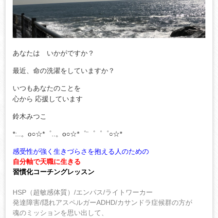
あなたは いかがですか？
最近、命の洗濯をしていますか？
いつもあなたのことを
心から 応援しています
鈴木みつこ
*:..。o○☆*゜..。o○☆*゜¨゜゜゜○☆*
感受性が強く生きづらさを抱える人のための
自分軸で天職に生きる
習慣化コーチングレッスン
HSP（超敏感体質）/エンパス/ライトワーカー
発達障害/隠れアスペルガーADHD/カサンドラ症候群の方が
魂のミッションを思い出して、