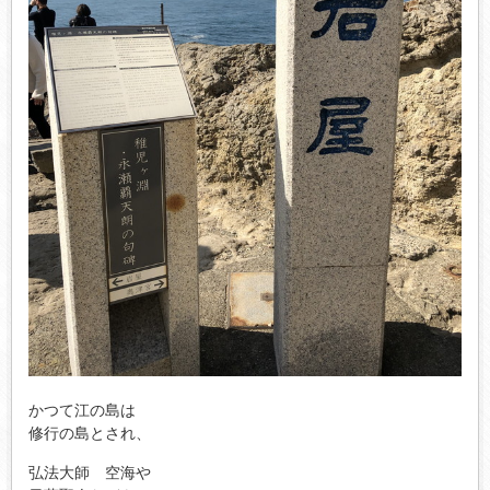
かつて江の島は
修行の島とされ、
弘法大師 空海や