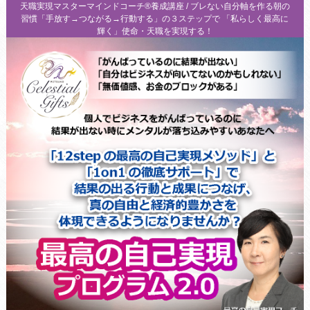
天職実現マスターマインドコーチ®養成講座 / ブレない自分軸を作る朝の
習慣「手放す→つながる→行動する」の３ステップで 「私らしく最高に
輝く」使命・天職を実現する！