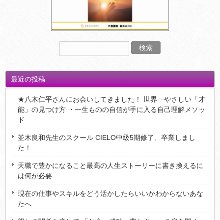
最近の投稿
★八木仁平さんにお会いしてきました！ 世界一やさしい「才
能」の見つけ方 ・一生ものの自信が手に入る自己理解メソッ
ド
並木良和先生のスクール CIELO中級5期修了、卒業しまし
た！
天職で豊かになること最高の人生ストーリーに書き換えるに
は何が必要
現在の仕事やスキルをどう活かしたらいいかわからないあな
たへ