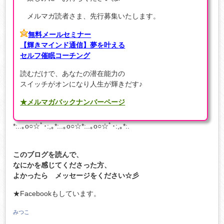
メルマガ読者さま、先行募集いたします。
無料メールセミナー
【輝きマインド通信】夢を叶える
セルフ催眠コーチング
読むだけで、あなたの潜在能力の
スイッチがオンになり人生が輝きだす♪
★メルマガバックナンバーページ
*:..｡o○☆ﾟ･:,｡*:..｡o○☆*:..｡o○☆ﾟ･:,｡*:.
このブログを読んで、
なにかを感じてくださった方、
よかったら メッセージをください☆彡
★Facebookもしています。
みつこ