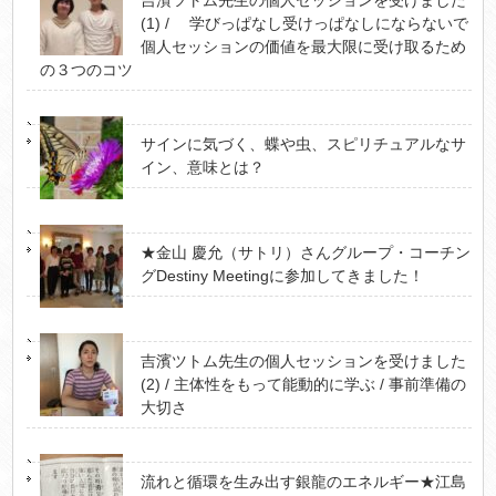
吉濱ツトム先生の個人セッションを受けました
(1) / 学びっぱなし受けっぱなしにならないで
個人セッションの価値を最大限に受け取るため
の３つのコツ
サインに気づく、蝶や虫、スピリチュアルなサ
イン、意味とは？
★金山 慶允（サトリ）さんグループ・コーチン
グDestiny Meetingに参加してきました！
吉濱ツトム先生の個人セッションを受けました
(2) / 主体性をもって能動的に学ぶ / 事前準備の
大切さ
流れと循環を生み出す銀龍のエネルギー★江島