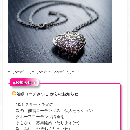
*:..｡o○☆ﾟ･:,｡*:..｡o○☆*:..｡o○☆ﾟ･:,｡*:.
■お知らせ♪■
催眠コーチみつこ からのお知らせ
10/1 スタート予定の
次の 催眠コーチングの 個人セッション・
グループコーチング講座を
まもなく 募集開始いたします(^^)
楽しみに お待ちくださいね♪