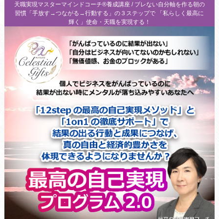
天職実現マスターマインドコーチ®養成講座 / ブレない自分軸を作る朝の
習慣「手放す→つながる→行動する」の３ステップで 「私らしく最高に
輝く」使命・天職を実現する！