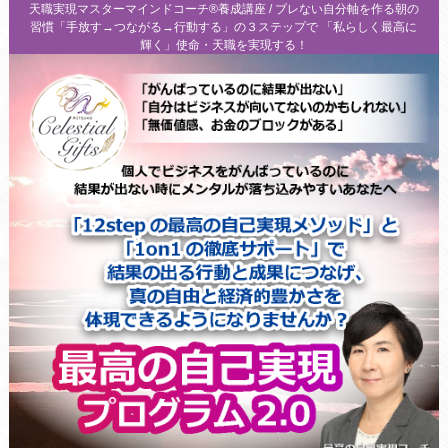
天職実現マスターマインドコーチ®養成講座 / ブレない自分軸を作る朝の
習慣「手放す→つながる→行動する」の３ステップで 「私らしく最高に
輝く」使命・天職を実現する！