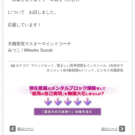
について　お話しました。

応援しています！

天職実現マスターマインドコーチ

みつこ / Mitsuko Suzuki

カテゴリ
:
マインドセット
,
望ましい思考習慣をインストール
,
(4)自分マ
ネジメント&行動習慣∞メソッド
,
ビジネス天職実現
前のページ
次のページ