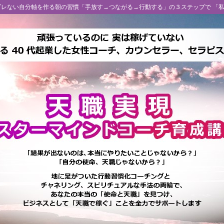
 ブレない自分軸を作る朝の習慣「手放す→つながる→行動する」の３ステップで 「