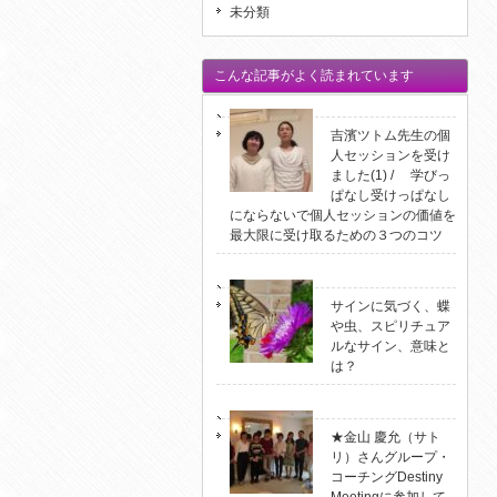
未分類
こんな記事がよく読まれています
吉濱ツトム先生の個
人セッションを受け
ました(1) / 学びっ
ぱなし受けっぱなし
にならないで個人セッションの価値を
最大限に受け取るための３つのコツ
サインに気づく、蝶
や虫、スピリチュア
ルなサイン、意味と
は？
★金山 慶允（サト
リ）さんグループ・
コーチングDestiny