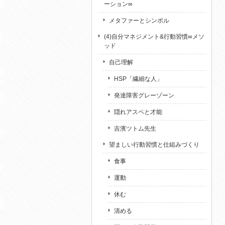
ーション∞
メタファーとシンボル
(4)自分マネジメント&行動習慣∞メソ
ッド
自己理解
HSP「繊細な人」
発達障害グレーゾーン
隠れアスペと才能
吉濱ツトム先生
望ましい行動習慣と仕組みづくり
食事
運動
休む
清める