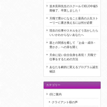
並木良和先生のスクール CIELO中級5
期修了、卒業しました！
天職で豊かになること最高の人生スト
ーリーに書き換えるには何が必要
現在の仕事やスキルをどう活かしたら
いいかわからないあなたへ
親との関係を癒して 「お金・成功・
豊かさ」への扉を開く
天命に従い自分自身を表現！ 天職で
仕事をするための方法
あなたを劇的に変えるプログラム誕生
秘話
カテゴリー
(0)ご案内
クライアント様の声