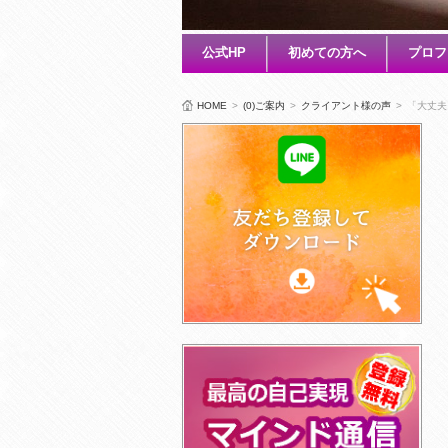
公式HP
初めての方へ
プロフ
HOME
>
(0)ご案内
>
クライアント様の声
>
「大丈夫